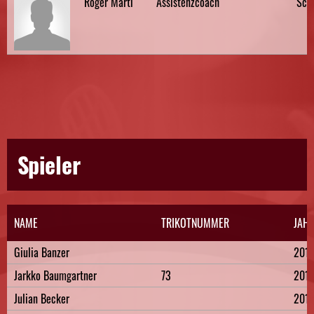
Roger Marti
Assistenzcoach
Sch
Spieler
NAME
TRIKOTNUMMER
JAH
Giulia Banzer
201
Jarkko Baumgartner
73
201
Julian Becker
201