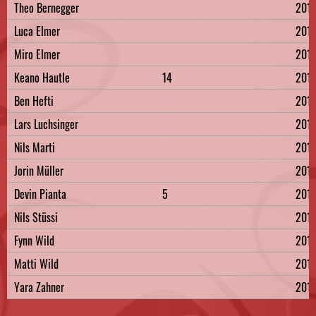
Theo Bernegger
201
Luca Elmer
201
Miro Elmer
201
Keano Hautle
14
201
Ben Hefti
201
Lars Luchsinger
201
Nils Marti
2017
Jorin Müller
201
Devin Pianta
5
201
Nils Stüssi
201
Fynn Wild
201
Matti Wild
201
Yara Zahner
201