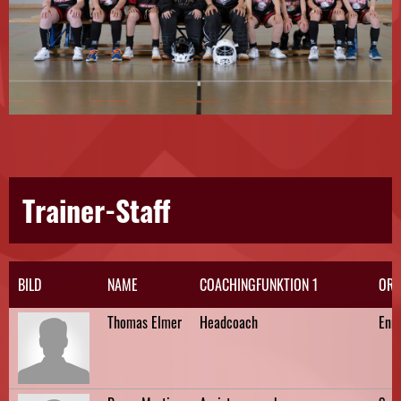
Trainer-Staff
BILD
NAME
COACHINGFUNKTION 1
ORT
Thomas Elmer
Headcoach
Enn