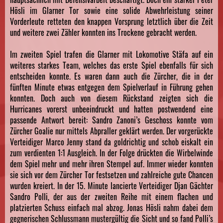
Hösli im Glarner Tor sowie eine solide Abwehrleistung seiner
Vorderleute retteten den knappen Vorsprung letztlich über die Zeit
und weitere zwei Zähler konnten ins Trockene gebracht werden.
Im zweiten Spiel trafen die Glarner mit Lokomotive Stäfa auf ein
weiteres starkes Team, welches das erste Spiel ebenfalls für sich
entscheiden konnte. Es waren dann auch die Zürcher, die in der
fünften Minute etwas entgegen dem Spielverlauf in Führung gehen
konnten. Doch auch von diesem Rückstand zeigten sich die
Hurricanes vorerst unbeeindruckt und hatten postwendend eine
passende Antwort bereit: Sandro Zanoni’s Geschoss konnte vom
Zürcher Goalie nur mittels Abpraller geklärt werden. Der vorgerückte
Verteidiger Marco Jenny stand da goldrichtig und schob eiskalt ein
zum verdienten 1:1 Ausgleich. In der Folge drückten die Wirbelwinde
dem Spiel mehr und mehr ihren Stempel auf. Immer wieder konnten
sie sich vor dem Zürcher Tor festsetzen und zahlreiche gute Chancen
wurden kreiert. In der 15. Minute lancierte Verteidiger Djan Gächter
Sandro Polli, der aus der zweiten Reihe mit einem flachen und
platzierten Schuss einfach mal abzog. Jonas Hösli nahm dabei dem
gegnerischen Schlussmann mustergültig die Sicht und so fand Polli’s