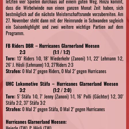
letzten vier Spielen durchaus auf einem guten Weg. Hinzu kommt,
dass die Wirbelwinde nun einen ganzen Monat Zeit haben, sich
bestmöglich auf die nächste Meisterschaftsrunde vorzubereiten. Am
27. November steht dann mit der Heimrunde in Schwanden sogleich
ein Saisonhighlight und zwei weitere wichtige Partien auf dem
Programm.
FB Riders DBR – Hurricanes Glarnerland Weesen
2:3 (1:1 / 1:2)
Tore:
13’ Riders 1:0, 18’ Wiederkehr (Zanoni) 1:1, 22’ Lehmann 1:2,
26’ J. Hösli (Lehmann) 1:3, 27’Riders 2:3
Strafen:
0 Mal 2’ gegen Riders, 0 Mal 2’ gegen Hurricanes
UHC Lokomotive Stäfa – Hurricanes Glarnerland Weesen
3:2 (1:2 / 2:0)
Tore:
5’ Stäfa 1:0, 7’ Jenny (Zanoni) 1:1, 16’ Polli (Gächter) 1:2, 30’
Stäfa 2:2, 37’ Stäfa 3:2
Strafen:
0 Mal 2’ gegen Stäfa, 0 Mal 2’ gegen Hurricanes
Hurricanes Glarnerland Weesen:
Heierle (TW), P. Hösli (TW)