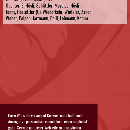
Gächter, E. Hösli, Schlittler, Meyer, J. Hösli
Jenny, Hostettler (C), Wiederkehr, Winteler, Zanoni
Weber, Polgar-Hartmann, Polli, Lehmann, Kamm
Diese Webseite verwendet Cookies, um Inhalte und
Anzeigen zu personalisieren und Ihnen einen möglichst
guten Service auf dieser Webseite zu ermöglichen.