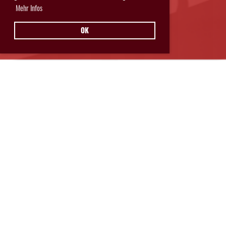
Mehr Infos
OK
Hurricanes Glarnerland Weesen
Postfach 11
8762 Schwanden
© Hurricanes Glarnerland Weesen
IMPRESSUM
|
DATENSCHUTZ