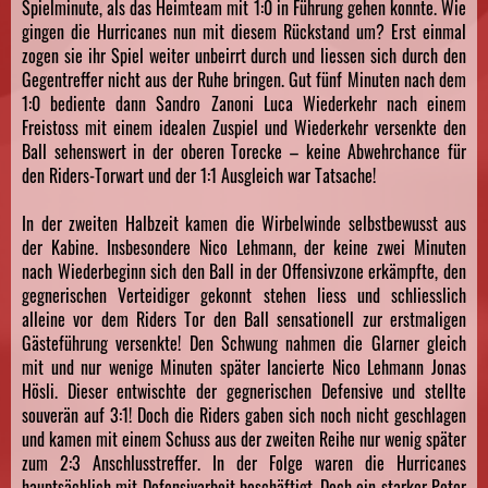
Spielminute, als das Heimteam mit 1:0 in Führung gehen konnte. Wie
gingen die Hurricanes nun mit diesem Rückstand um? Erst einmal
zogen sie ihr Spiel weiter unbeirrt durch und liessen sich durch den
Gegentreffer nicht aus der Ruhe bringen. Gut fünf Minuten nach dem
1:0 bediente dann Sandro Zanoni Luca Wiederkehr nach einem
Freistoss mit einem idealen Zuspiel und Wiederkehr versenkte den
Ball sehenswert in der oberen Torecke – keine Abwehrchance für
den Riders-Torwart und der 1:1 Ausgleich war Tatsache!
In der zweiten Halbzeit kamen die Wirbelwinde selbstbewusst aus
der Kabine. Insbesondere Nico Lehmann, der keine zwei Minuten
nach Wiederbeginn sich den Ball in der Offensivzone erkämpfte, den
gegnerischen Verteidiger gekonnt stehen liess und schliesslich
alleine vor dem Riders Tor den Ball sensationell zur erstmaligen
Gästeführung versenkte! Den Schwung nahmen die Glarner gleich
mit und nur wenige Minuten später lancierte Nico Lehmann Jonas
Hösli. Dieser entwischte der gegnerischen Defensive und stellte
souverän auf 3:1! Doch die Riders gaben sich noch nicht geschlagen
und kamen mit einem Schuss aus der zweiten Reihe nur wenig später
zum 2:3 Anschlusstreffer. In der Folge waren die Hurricanes
hauptsächlich mit Defensivarbeit beschäftigt. Doch ein starker Peter