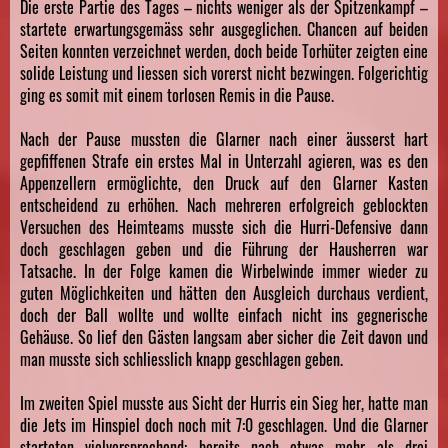
Die erste Partie des Tages – nichts weniger als der Spitzenkampf –
startete erwartungsgemäss sehr ausgeglichen. Chancen auf beiden
Seiten konnten verzeichnet werden, doch beide Torhüter zeigten eine
solide Leistung und liessen sich vorerst nicht bezwingen. Folgerichtig
ging es somit mit einem torlosen Remis in die Pause.
Nach der Pause mussten die Glarner nach einer äusserst hart
gepfiffenen Strafe ein erstes Mal in Unterzahl agieren, was es den
Appenzellern ermöglichte, den Druck auf den Glarner Kasten
entscheidend zu erhöhen. Nach mehreren erfolgreich geblockten
Versuchen des Heimteams musste sich die Hurri-Defensive dann
doch geschlagen geben und die Führung der Hausherren war
Tatsache. In der Folge kamen die Wirbelwinde immer wieder zu
guten Möglichkeiten und hätten den Ausgleich durchaus verdient,
doch der Ball wollte und wollte einfach nicht ins gegnerische
Gehäuse. So lief den Gästen langsam aber sicher die Zeit davon und
man musste sich schliesslich knapp geschlagen geben.
Im zweiten Spiel musste aus Sicht der Hurris ein Sieg her, hatte man
die Jets im Hinspiel doch noch mit 7:0 geschlagen. Und die Glarner
starteten vielversprechend: bereits nach etwas mehr als drei