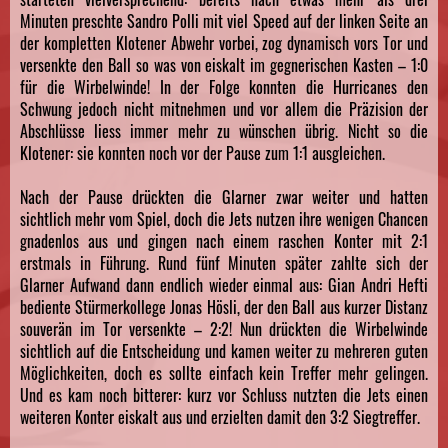
Minuten preschte Sandro Polli mit viel Speed auf der linken Seite an
der kompletten Klotener Abwehr vorbei, zog dynamisch vors Tor und
versenkte den Ball so was von eiskalt im gegnerischen Kasten – 1:0
für die Wirbelwinde! In der Folge konnten die Hurricanes den
Schwung jedoch nicht mitnehmen und vor allem die Präzision der
Abschlüsse liess immer mehr zu wünschen übrig. Nicht so die
Klotener: sie konnten noch vor der Pause zum 1:1 ausgleichen.
Nach der Pause drückten die Glarner zwar weiter und hatten
sichtlich mehr vom Spiel, doch die Jets nutzen ihre wenigen Chancen
gnadenlos aus und gingen nach einem raschen Konter mit 2:1
erstmals in Führung. Rund fünf Minuten später zahlte sich der
Glarner Aufwand dann endlich wieder einmal aus: Gian Andri Hefti
bediente Stürmerkollege Jonas Hösli, der den Ball aus kurzer Distanz
souverän im Tor versenkte – 2:2! Nun drückten die Wirbelwinde
sichtlich auf die Entscheidung und kamen weiter zu mehreren guten
Möglichkeiten, doch es sollte einfach kein Treffer mehr gelingen.
Und es kam noch bitterer: kurz vor Schluss nutzten die Jets einen
weiteren Konter eiskalt aus und erzielten damit den 3:2 Siegtreffer.