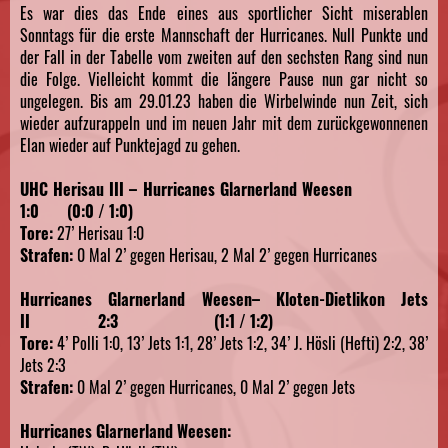
Es war dies das Ende eines aus sportlicher Sicht miserablen
Sonntags für die erste Mannschaft der Hurricanes. Null Punkte und
der Fall in der Tabelle vom zweiten auf den sechsten Rang sind nun
die Folge. Vielleicht kommt die längere Pause nun gar nicht so
ungelegen. Bis am 29.01.23 haben die Wirbelwinde nun Zeit, sich
wieder aufzurappeln und im neuen Jahr mit dem zurückgewonnenen
Elan wieder auf Punktejagd zu gehen.
UHC Herisau III – Hurricanes Glarnerland Weesen
1:0 (0:0 / 1:0)
Tore:
27’ Herisau 1:0
Strafen:
0 Mal 2’ gegen Herisau, 2 Mal 2’ gegen Hurricanes
Hurricanes Glarnerland Weesen– Kloten-Dietlikon Jets
II 2:3 (1:1 / 1:2)
Tore:
4’ Polli 1:0, 13’ Jets 1:1, 28’ Jets 1:2, 34’ J. Hösli (Hefti) 2:2, 38’
Jets 2:3
Strafen:
0 Mal 2’ gegen Hurricanes, 0 Mal 2’ gegen Jets
Hurricanes Glarnerland Weesen: