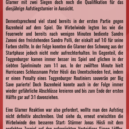
Glarner mit zwei Siegen doch noch die Qualifikation für das
diesjährige Aufstiegsturnier in Aussicht.
Dementsprechend viel stand bereits in der ersten Partie gegen
Bazenheid auf dem Spiel. Die Wirbelwinde legten los wie die
Feuerwehr und bereits nach wenigen Minuten bediente Sandro
Zanoni den freistehenden Sandro Polli, der eiskalt auf 1:0 für seine
Farben stellte. In der Folge konnten die Glarner den Schwung aus der
Startphase jedoch nicht mehr aufrechterhalten. Im Gegenteil, die
Toggenburger kamen immer besser ins Spiel und glichen in der
siebten Spielminute zum 1:1 aus. In der zwölften Minute hielt
Hurricanes Schlussmann Peter Hösli das Unentschieden fest, indem
er einen Penalty eines Toggenburger Routiniers souverän per Big
Save parierte! Doch Bazenheid konnte auch in der Folge immer
wieder gefährliche Abschlüsse kreieren und bis zum Ende der ersten
Hälfte gar auf 3:1 davonziehen.
Eine Glarner Reaktion war also gefordert, wollte man den Aufstieg
nicht definitiv abschreiben. Und siehe da, erneut erwischten die
Wirbelwinde den besseren Start: Stürmer Jonas Hösli mit dem
perfekten Zuspiel auf den aufgerückten Verteidiger Simon Löffler,