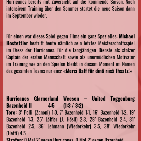
Hurricanes bereits mit Zuversicht auf die kommende Saison. Nach
intensivem Training über den Sommer startet die neue Saison dann
im September wieder.
Für einen war dieses Spiel gegen Flims ein ganz Spezielles:
Michael
Hostettler
bestritt heute nämlich sein letztes Meisterschaftsspiel
im Dress der Hurricanes. Für die langjährigen Dienste als stolzer
Captain der ersten Mannschaft sowie als unermüdlichen Motivator
im Training wie an den Spielen bleibt in diesem Moment im Namen
des gesamten Teams nur eins:
«Merci Baff für dinä riisä Ihsatz!»
Hurricanes Glarnerland Weesen – United Toggenburg
Bazenheid II 4:5 (1:3 / 3:2)
Tore:
3’ Polli (Zanoni) 1:0, 7’ Bazenheid 1:1, 16’ Bazenheid 1:2, 19’
Bazenheid 1:3, 25’ Löffler (J. Hösli) 2:3, 28’ Bazenheid 2:4, 31’
Bazenheid 2:5, 36’ Lehmann (Wiederkehr) 3:5, 38’ Wiederkehr
(Hefti) 4:5
Strafen:
0 Mal 2’ gegen Hurricanes, 0 Mal 2’ gegen Bazenheid