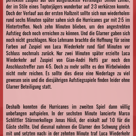
der im Stile eines Toptorjägers wunderbar auf 2:3 verkürzen konnte.
Doch der Verlauf aus der ersten Halbzeit sollte sich nun wiederholen:
rund sechs Minuten später sahen sich die Hurricanes gar mit 2:5 im
Hintertreffen. Noch zehn Minuten blieben, um den angestrebten
Aufstieg doch noch erreichen zu können. Und die Glarner gaben sich
noch nicht geschlagen. Nico Lehmann brachte die Hoffnung für seine
Farben auf Zuspiel von Luca Wiederkehr rund fünf Minuten vor
Schluss nochmals zurück. Nur zwei Minuten später erzielte Luca
Wiederkehr auf Zuspiel von Gian-Andri Hefti gar noch den
Anschlusstreffer zum 4:5. Doch zu mehr sollte es den Wirbelwinden
nicht mehr reichen. Es sollte dies diese eine Niederlage zu viel
gewesen sein und die diesjährigen Aufstiegsspiele finden leider ohne
Glarner Beteiligung statt.
Deshalb konnten die Hurricanes im zweiten Spiel dann völlig
unbefangen aufspielen. In der sechsten Minute lancierte Marco
Schlittler Stürmerkollege Jonas Hösli, der eiskalt auf 1:0 für die
Gäste stellte. Und diesmal nahmen die Glarner den Schwung gleich
mit und setzten nach: in der zehnten Minute traf Luca Wiederkehr