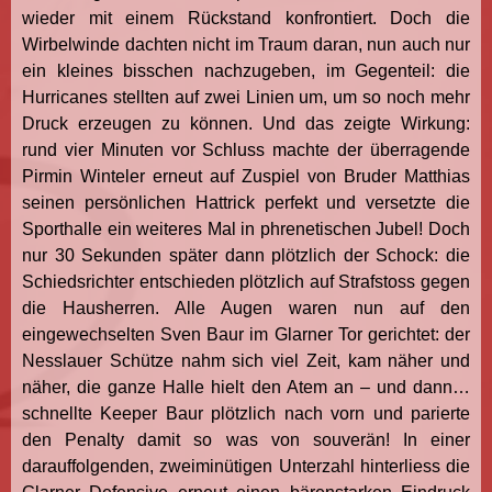
wieder mit einem Rückstand konfrontiert. Doch die
Wirbelwinde dachten nicht im Traum daran, nun auch nur
ein kleines bisschen nachzugeben, im Gegenteil: die
Hurricanes stellten auf zwei Linien um, um so noch mehr
Druck erzeugen zu können. Und das zeigte Wirkung:
rund vier Minuten vor Schluss machte der überragende
Pirmin Winteler erneut auf Zuspiel von Bruder Matthias
seinen persönlichen Hattrick perfekt und versetzte die
Sporthalle ein weiteres Mal in phrenetischen Jubel! Doch
nur 30 Sekunden später dann plötzlich der Schock: die
Schiedsrichter entschieden plötzlich auf Strafstoss gegen
die Hausherren. Alle Augen waren nun auf den
eingewechselten Sven Baur im Glarner Tor gerichtet: der
Nesslauer Schütze nahm sich viel Zeit, kam näher und
näher, die ganze Halle hielt den Atem an – und dann…
schnellte Keeper Baur plötzlich nach vorn und parierte
den Penalty damit so was von souverän! In einer
darauffolgenden, zweiminütigen Unterzahl hinterliess die