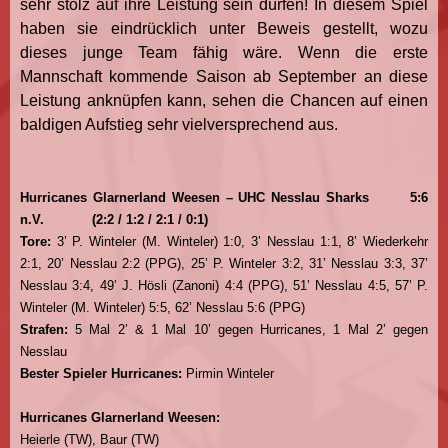
sehr stolz auf ihre Leistung sein dürfen! In diesem Spiel
haben sie eindrücklich unter Beweis gestellt, wozu
dieses junge Team fähig wäre. Wenn die erste
Mannschaft kommende Saison ab September an diese
Leistung anknüpfen kann, sehen die Chancen auf einen
baldigen Aufstieg sehr vielversprechend aus.
Hurricanes Glarnerland Weesen – UHC Nesslau Sharks
5:6
n.V.
(2:2 / 1:2 / 2:1 / 0:1)
Tore:
3’ P. Winteler (M. Winteler) 1:0, 3’ Nesslau 1:1, 8’ Wiederkehr
2:1, 20’ Nesslau 2:2 (PPG), 25’ P. Winteler 3:2, 31’ Nesslau 3:3, 37’
Nesslau 3:4, 49’ J. Hösli (Zanoni) 4:4 (PPG), 51’ Nesslau 4:5, 57’ P.
Winteler (M. Winteler) 5:5, 62’ Nesslau 5:6 (PPG)
Strafen:
5 Mal 2’ & 1 Mal 10’ gegen Hurricanes, 1 Mal 2’ gegen
Nesslau
Bester Spieler Hurricanes:
Pirmin Winteler
Hurricanes Glarnerland Weesen:
Heierle (TW), Baur (TW)