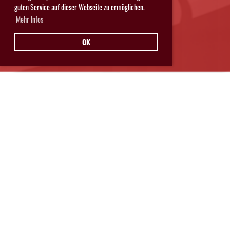
guten Service auf dieser Webseite zu ermöglichen.
Mehr Infos
OK
Hurricanes Glarnerland Weesen
Postfach 11
8762 Schwanden
© Hurricanes Glarnerland Weesen
IMPRESSUM
|
DATENSCHUTZ