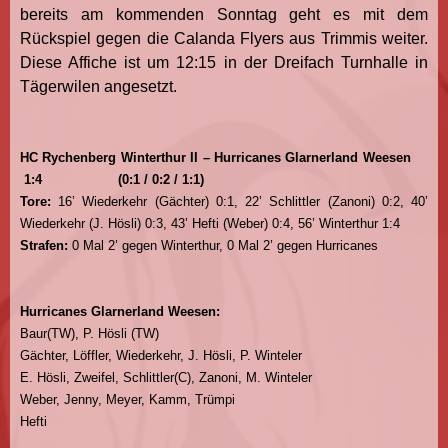
bereits am kommenden Sonntag geht es mit dem
Rückspiel gegen die Calanda Flyers aus Trimmis weiter.
Diese Affiche ist um 12:15 in der Dreifach Turnhalle in
Tägerwilen angesetzt.
HC Rychenberg Winterthur II
– Hurricanes Glarnerland Weesen
1
:4
(0:1 / 0:2 / 1:1)
Tore:
16’ Wiederkehr (Gächter) 0:1, 22’ Schlittler (Zanoni) 0:2, 40’
Wiederkehr (J. Hösli) 0:3, 43’ Hefti (Weber) 0:4, 56’ Winterthur 1:4
Strafen:
0 Mal 2’ gegen Winterthur, 0 Mal 2’ gegen Hurricanes
Hurricanes Glarnerland Weesen:
Baur(TW), P. Hösli (TW)
Gächter, Löffler, Wiederkehr, J. Hösli, P. Winteler
E. Hösli, Zweifel, Schlittler(C), Zanoni, M. Winteler
Weber, Jenny, Meyer, Kamm, Trümpi
Hefti