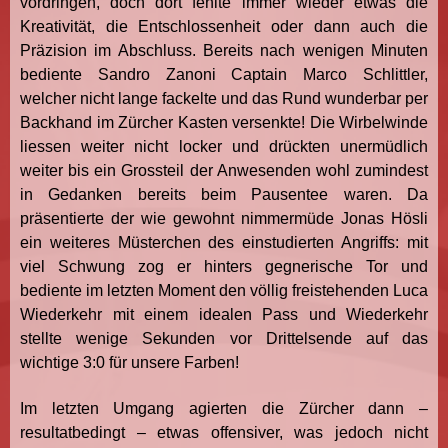
vordringen, doch dort fehlte immer wieder etwas die
Kreativität, die Entschlossenheit oder dann auch die
Präzision im Abschluss. Bereits nach wenigen Minuten
bediente Sandro Zanoni Captain Marco Schlittler,
welcher nicht lange fackelte und das Rund wunderbar per
Backhand im Zürcher Kasten versenkte! Die Wirbelwinde
liessen weiter nicht locker und drückten unermüdlich
weiter bis ein Grossteil der Anwesenden wohl zumindest
in Gedanken bereits beim Pausentee waren. Da
präsentierte der wie gewohnt nimmermüde Jonas Hösli
ein weiteres Müsterchen des einstudierten Angriffs: mit
viel Schwung zog er hinters gegnerische Tor und
bediente im letzten Moment den völlig freistehenden Luca
Wiederkehr mit einem idealen Pass und Wiederkehr
stellte wenige Sekunden vor Drittelsende auf das
wichtige 3:0 für unsere Farben!
Im letzten Umgang agierten die Zürcher dann –
resultatbedingt – etwas offensiver, was jedoch nicht