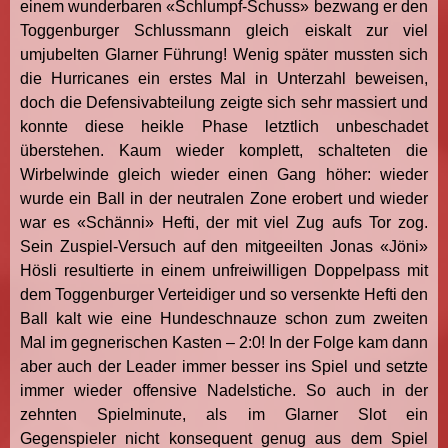
einem wunderbaren «Schlumpf-Schuss» bezwang er den
Toggenburger Schlussmann gleich eiskalt zur viel
umjubelten Glarner Führung! Wenig später mussten sich
die Hurricanes ein erstes Mal in Unterzahl beweisen,
doch die Defensivabteilung zeigte sich sehr massiert und
konnte diese heikle Phase letztlich unbeschadet
überstehen. Kaum wieder komplett, schalteten die
Wirbelwinde gleich wieder einen Gang höher: wieder
wurde ein Ball in der neutralen Zone erobert und wieder
war es «Schänni» Hefti, der mit viel Zug aufs Tor zog.
Sein Zuspiel-Versuch auf den mitgeeilten Jonas «Jöni»
Hösli resultierte in einem unfreiwilligen Doppelpass mit
dem Toggenburger Verteidiger und so versenkte Hefti den
Ball kalt wie eine Hundeschnauze schon zum zweiten
Mal im gegnerischen Kasten – 2:0! In der Folge kam dann
aber auch der Leader immer besser ins Spiel und setzte
immer wieder offensive Nadelstiche. So auch in der
zehnten Spielminute, als im Glarner Slot ein
Gegenspieler nicht konsequent genug aus dem Spiel