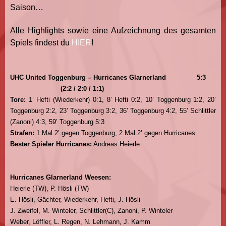
Saison…
Alle Highlights sowie eine Aufzeichnung des gesamten
Spiels findest du
HIER
!
UHC United Toggenburg – Hurricanes Glarnerland
5
:3
(2:2 / 2:0 / 1:1)
Tore:
1’ Hefti (Wiederkehr) 0:1, 8’ Hefti 0:2, 10’ Toggenburg 1:2, 20’
Toggenburg 2:2, 23’ Toggenburg 3:2, 36’ Toggenburg 4:2, 55’ Schlittler
(Zanoni) 4:3, 59’ Toggenburg 5:3
Strafen:
1 Mal 2’ gegen Toggenburg, 2 Mal 2’ gegen Hurricanes
Bester Spieler Hurricanes:
Andreas Heierle
Hurricanes Glarnerland Weesen:
Heierle (TW), P. Hösli (TW)
E. Hösli, Gächter, Wiederkehr, Hefti, J. Hösli
J. Zweifel, M. Winteler, Schlittler(C), Zanoni, P. Winteler
Weber, Löffler, L. Regen, N. Lehmann, J. Kamm