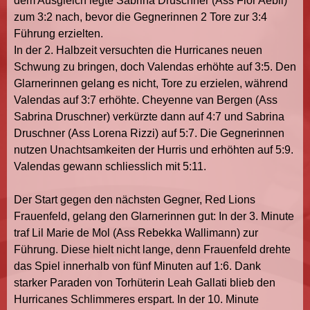
dem Ausgleich legte Sabrina Druschner (Ass Flor Aebli)
zum 3:2 nach, bevor die Gegnerinnen 2 Tore zur 3:4
Führung erzielten.
In der 2. Halbzeit versuchten die Hurricanes neuen
Schwung zu bringen, doch Valendas erhöhte auf 3:5. Den
Glarnerinnen gelang es nicht, Tore zu erzielen, während
Valendas auf 3:7 erhöhte. Cheyenne van Bergen (Ass
Sabrina Druschner) verkürzte dann auf 4:7 und Sabrina
Druschner (Ass Lorena Rizzi) auf 5:7. Die Gegnerinnen
nutzen Unachtsamkeiten der Hurris und erhöhten auf 5:9.
Valendas gewann schliesslich mit 5:11.
Der Start gegen den nächsten Gegner, Red Lions
Frauenfeld, gelang den Glarnerinnen gut: In der 3. Minute
traf Lil Marie de Mol (Ass Rebekka Wallimann) zur
Führung. Diese hielt nicht lange, denn Frauenfeld drehte
das Spiel innerhalb von fünf Minuten auf 1:6. Dank
starker Paraden von Torhüterin Leah Gallati blieb den
Hurricanes Schlimmeres erspart. In der 10. Minute