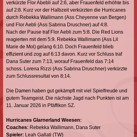
verkürzte Flor Abebli auf 2:6, aber Frauenfeld erhöhte bis
auf 2:8. Kurz vor der Halbzeit verkürzten die Hurricanes
durch Rebekka Wallimann (Ass Cheyenne van Bergen)
und Flor Aebli (Ass Sabrina Druschner) auf 4:8.
Nach der Pause traf Flor Aebli zum 5:8. Die Red Lions
reagierten mit dem 5:9. Rebekka Wallimann (Ass Lil
Marie de Mol) gelang 6:10. Doch Frauenfeld blieb
effizient und zog auf 6:13 davon. Kurz vor Schluss traf
Dana Suter zum 7:13, worauf Frauenfeld das 7:14
schoss. Lorena Rizzi (Ass Sabrina Druschner) verkürzte
zum Schlussresultat von 8:14.
Die Damen haben gut gekämpft mit viel Spielfreude und
gutem Teamgeist. Die nächste Jagd nach Punkten ist am
11. Januar 2026 in Pfäffikon SZ.
Hurricanes Glarnerland Weesen:
Coaches:
Rebekka Wallimann, Dana Suter
Spieler:
Leah Gallati (TW)