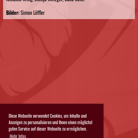
Bilder:
Simon Löffler
Diese Webseite verwendet Cookies, um Inhalte und
Anzeigen zu personalisieren und Ihnen einen möglichst
guten Service auf dieser Webseite zu ermöglichen.
Mehr Infos