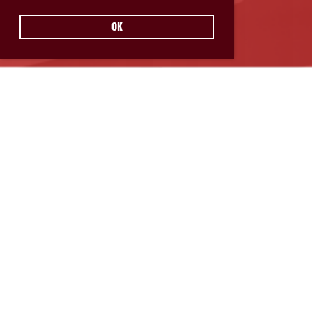
OK
Hurricanes Glarnerland Weesen
Postfach 11
8762 Schwanden
© Hurricanes Glarnerland Weesen
IMPRESSUM
|
DATENSCHUTZ