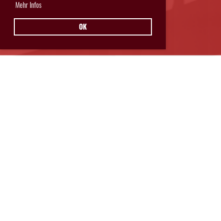
Mehr Infos
OK
Hurricanes Glarnerland Weesen
Postfach 11
8762 Schwanden
© Hurricanes Glarnerland Weesen
IMPRESSUM
|
DATENSCHUTZ