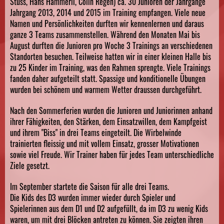
Stüss, Hans Hämmerli, Colin Regen) ca. 30 Junioren der Jahrgänge
Jahrgang 2013, 2014 und 2015 im Training empfangen. Viele neue
Namen und Persönlichkeiten durften wir kennenlernen und daraus
ganze 3 Teams zusammenstellen. Während den Monaten Mai bis
August durften die Junioren pro Woche 3 Trainings an verschiedenen
Standorten besuchen. Teilweise hatten wir in einer kleinen Halle bis
zu 25 Kinder im Training, was den Rahmen sprengte. Viele Trainings
fanden daher aufgeteilt statt. Spassige und konditionelle Übungen
wurden bei schönem und warmem Wetter draussen durchgeführt.
Nach den Sommerferien wurden die Junioren und Juniorinnen anhand
ihrer Fähigkeiten, den Stärken, dem Einsatzwillen, dem Kampfgeist
und ihrem "Biss" in drei Teams eingeteilt. Die Wirbelwinde
trainierten fleissig und mit vollem Einsatz, grosser Motivationen
sowie viel Freude. Wir Trainer haben für jedes Team unterschiedliche
Ziele gesetzt.
Im September startete die Saison für alle drei Teams.
Die Kids des D3 wurden immer wieder durch Spieler und
Spielerinnen aus dem D1 und D2 aufgefüllt, da im D3 zu wenig Kids
waren, um mit drei Blöcken antreten zu können. Sie zeigten ihren