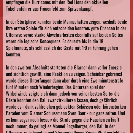
empfingen die Hurricanes mit den Red Lions den aktuellen
Tabellenführer aus Frauenfeld zum Spitzenkampf.
In der Startphase konnten beide Mannschaften zeigen, weshalb beide
ihre ersten Spiele für sich entscheiden konnten: gute Chancen in der
Offensive sowie starke Abwehrarbeiten ebenfalls auf beiden Seiten
waren die logische Konsequenz. Es dauerte bis in die 18.
Spielminute, als schliesslich die Gäste mit 1:0 in Führung gehen
konnten.
In den zweiten Abschnitt starteten die Glarner dann voller Energie
und sichtlich gewillt, eine Reaktion zu zeigen. Scheinbar gebremst
wurde dieses Unterfangen dann aber durch eine Zweiminutenstrafe
fünf Minuten nach Wiederbeginn. Das Unterzahlspiel der
Wirbelwinde zeigte sich dann jedoch von seiner besten Seite: die
Gäste konnten den Ball zwar zirkulieren lassen, doch gefährlich
wurde es - dank zahlreichen geblockten Schüssen oder bärenstarken
Paraden vom Glarner Schlussmann Sven Baur - nur ganz selten. Und
es kam sogar noch besser: die Strafe gegen die Hausherren läuft
noch immer, da gelingt es Manuel Engelberger, den Ball in der
Offensive zu behaupten und Stürmerkollegen Simon Wild perfekt zu