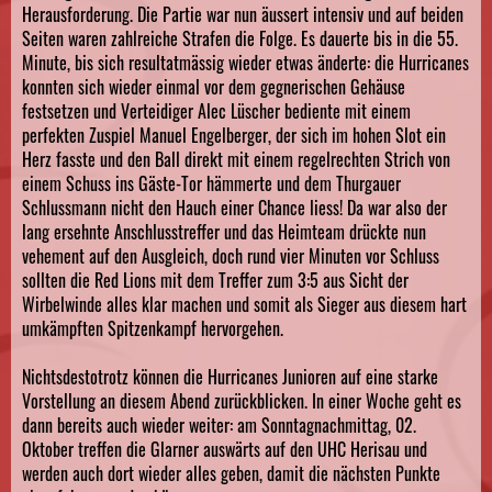
Herausforderung. Die Partie war nun äussert intensiv und auf beiden
Seiten waren zahlreiche Strafen die Folge. Es dauerte bis in die 55.
Minute, bis sich resultatmässig wieder etwas änderte: die Hurricanes
konnten sich wieder einmal vor dem gegnerischen Gehäuse
festsetzen und Verteidiger Alec Lüscher bediente mit einem
perfekten Zuspiel Manuel Engelberger, der sich im hohen Slot ein
Herz fasste und den Ball direkt mit einem regelrechten Strich von
einem Schuss ins Gäste-Tor hämmerte und dem Thurgauer
Schlussmann nicht den Hauch einer Chance liess! Da war also der
lang ersehnte Anschlusstreffer und das Heimteam drückte nun
vehement auf den Ausgleich, doch rund vier Minuten vor Schluss
sollten die Red Lions mit dem Treffer zum 3:5 aus Sicht der
Wirbelwinde alles klar machen und somit als Sieger aus diesem hart
umkämpften Spitzenkampf hervorgehen.
Nichtsdestotrotz können die Hurricanes Junioren auf eine starke
Vorstellung an diesem Abend zurückblicken. In einer Woche geht es
dann bereits auch wieder weiter: am Sonntagnachmittag, 02.
Oktober treffen die Glarner auswärts auf den UHC Herisau und
werden auch dort wieder alles geben, damit die nächsten Punkte