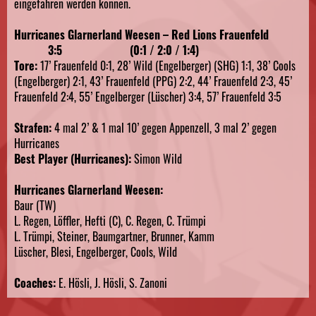
eingefahren werden können.
Hurricanes Glarnerland Weesen – Red Lions Frauenfeld
3:5 (0:1 / 2:0 / 1:4)
Tore:
17’ Frauenfeld 0:1, 28’ Wild (Engelberger) (SHG) 1:1, 38’ Cools
(Engelberger) 2:1, 43’ Frauenfeld (PPG) 2:2, 44’ Frauenfeld 2:3, 45’
Frauenfeld 2:4, 55’ Engelberger (Lüscher) 3:4, 57’ Frauenfeld 3:5
Strafen:
4 mal 2’ & 1 mal 10’ gegen Appenzell, 3 mal 2’ gegen
Hurricanes
Best Player (Hurricanes):
Simon Wild
Hurricanes Glarnerland Weesen:
Baur (TW)
L. Regen, Löffler, Hefti (C), C. Regen, C. Trümpi
L. Trümpi, Steiner, Baumgartner, Brunner, Kamm
Lüscher, Blesi, Engelberger, Cools, Wild
Coaches:
E. Hösli, J. Hösli, S. Zanoni