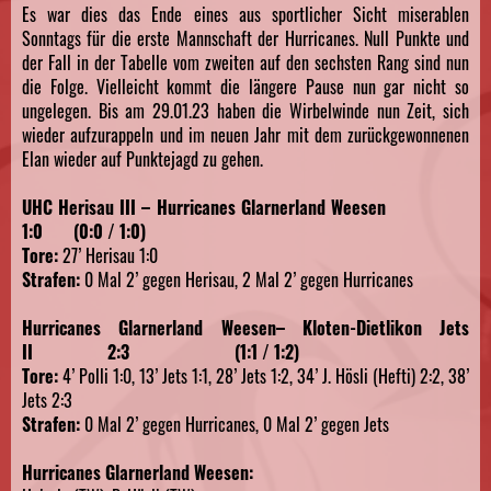
Es war dies das Ende eines aus sportlicher Sicht miserablen
Sonntags für die erste Mannschaft der Hurricanes. Null Punkte und
der Fall in der Tabelle vom zweiten auf den sechsten Rang sind nun
die Folge. Vielleicht kommt die längere Pause nun gar nicht so
ungelegen. Bis am 29.01.23 haben die Wirbelwinde nun Zeit, sich
wieder aufzurappeln und im neuen Jahr mit dem zurückgewonnenen
Elan wieder auf Punktejagd zu gehen.
UHC Herisau III – Hurricanes Glarnerland Weesen
1:0 (0:0 / 1:0)
Tore:
27’ Herisau 1:0
Strafen:
0 Mal 2’ gegen Herisau, 2 Mal 2’ gegen Hurricanes
Hurricanes Glarnerland Weesen– Kloten-Dietlikon Jets
II 2:3 (1:1 / 1:2)
Tore:
4’ Polli 1:0, 13’ Jets 1:1, 28’ Jets 1:2, 34’ J. Hösli (Hefti) 2:2, 38’
Jets 2:3
Strafen:
0 Mal 2’ gegen Hurricanes, 0 Mal 2’ gegen Jets
Hurricanes Glarnerland Weesen: