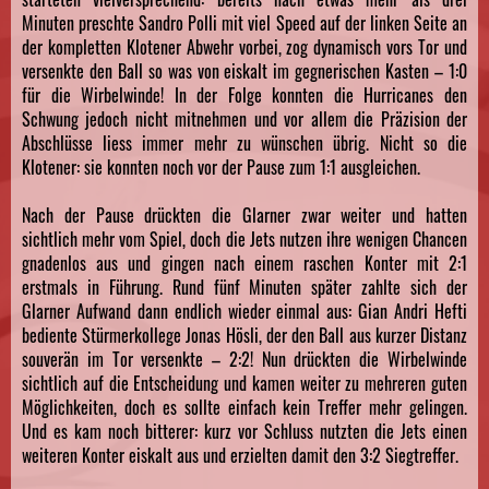
Minuten preschte Sandro Polli mit viel Speed auf der linken Seite an
der kompletten Klotener Abwehr vorbei, zog dynamisch vors Tor und
versenkte den Ball so was von eiskalt im gegnerischen Kasten – 1:0
für die Wirbelwinde! In der Folge konnten die Hurricanes den
Schwung jedoch nicht mitnehmen und vor allem die Präzision der
Abschlüsse liess immer mehr zu wünschen übrig. Nicht so die
Klotener: sie konnten noch vor der Pause zum 1:1 ausgleichen.
Nach der Pause drückten die Glarner zwar weiter und hatten
sichtlich mehr vom Spiel, doch die Jets nutzen ihre wenigen Chancen
gnadenlos aus und gingen nach einem raschen Konter mit 2:1
erstmals in Führung. Rund fünf Minuten später zahlte sich der
Glarner Aufwand dann endlich wieder einmal aus: Gian Andri Hefti
bediente Stürmerkollege Jonas Hösli, der den Ball aus kurzer Distanz
souverän im Tor versenkte – 2:2! Nun drückten die Wirbelwinde
sichtlich auf die Entscheidung und kamen weiter zu mehreren guten
Möglichkeiten, doch es sollte einfach kein Treffer mehr gelingen.
Und es kam noch bitterer: kurz vor Schluss nutzten die Jets einen
weiteren Konter eiskalt aus und erzielten damit den 3:2 Siegtreffer.