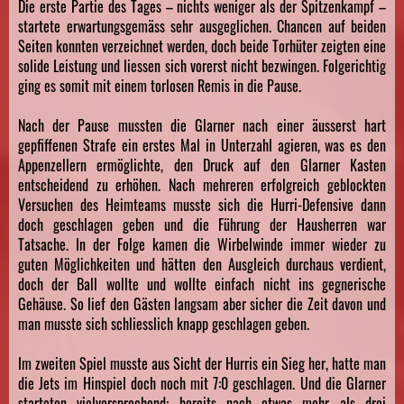
Die erste Partie des Tages – nichts weniger als der Spitzenkampf –
startete erwartungsgemäss sehr ausgeglichen. Chancen auf beiden
Seiten konnten verzeichnet werden, doch beide Torhüter zeigten eine
solide Leistung und liessen sich vorerst nicht bezwingen. Folgerichtig
ging es somit mit einem torlosen Remis in die Pause.
Nach der Pause mussten die Glarner nach einer äusserst hart
gepfiffenen Strafe ein erstes Mal in Unterzahl agieren, was es den
Appenzellern ermöglichte, den Druck auf den Glarner Kasten
entscheidend zu erhöhen. Nach mehreren erfolgreich geblockten
Versuchen des Heimteams musste sich die Hurri-Defensive dann
doch geschlagen geben und die Führung der Hausherren war
Tatsache. In der Folge kamen die Wirbelwinde immer wieder zu
guten Möglichkeiten und hätten den Ausgleich durchaus verdient,
doch der Ball wollte und wollte einfach nicht ins gegnerische
Gehäuse. So lief den Gästen langsam aber sicher die Zeit davon und
man musste sich schliesslich knapp geschlagen geben.
Im zweiten Spiel musste aus Sicht der Hurris ein Sieg her, hatte man
die Jets im Hinspiel doch noch mit 7:0 geschlagen. Und die Glarner
starteten vielversprechend: bereits nach etwas mehr als drei