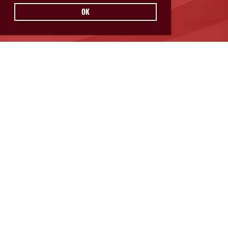
OK
Hurricanes Glarnerland Weesen
Postfach 11
8762 Schwanden
© Hurricanes Glarnerland Weesen
IMPRESSUM
|
DATENSCHUTZ