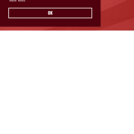
OK
Hurricanes Glarnerland Weesen
Postfach 11
8762 Schwanden
© Hurricanes Glarnerland Weesen
IMPRESSUM
|
DATENSCHUTZ